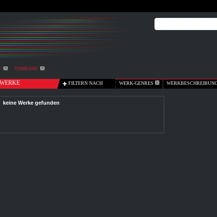
P
TONBAND
WERKE
FILTERN NACH
WERK-GENRES
WERKBESCHREIBUN
keine Werke gefunden