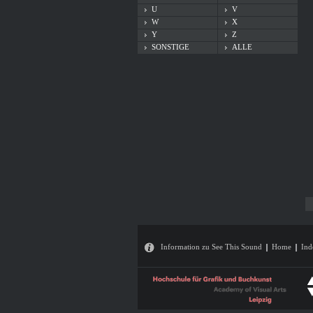
U
V
W
X
Y
Z
SONSTIGE
ALLE
Information zu See This Sound
Home
Ind