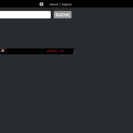
|
deutsch
englisch
G
ANZAHL 1281