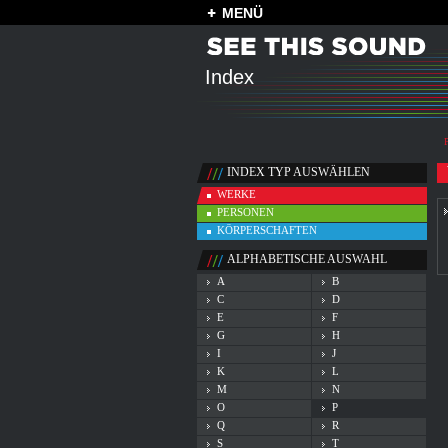
MENÜ
Index
INDEX TYP AUSWÄHLEN
WERKE
PERSONEN
KÖRPERSCHAFTEN
ALPHABETISCHE AUSWAHL
A
B
C
D
E
F
G
H
I
J
K
L
M
N
O
P
Q
R
S
T