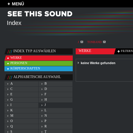
MENÜ
Index
J
TONBAND
WERKE
INDEX TYP AUSWÄHLEN
FILTERN
WERKE
PERSONEN
keine Werke gefunden
KÖRPERSCHAFTEN
ALPHABETISCHE AUSWAHL
A
B
C
D
E
F
G
H
I
J
K
L
M
N
O
P
Q
R
S
T