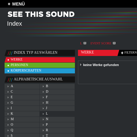
MENÜ
Index
L
EVENT SCORE
WERKE
INDEX TYP AUSWÄHLEN
FILTERN
WERKE
PERSONEN
keine Werke gefunden
KÖRPERSCHAFTEN
ALPHABETISCHE AUSWAHL
A
B
C
D
E
F
G
H
I
J
K
L
M
N
O
P
Q
R
S
T